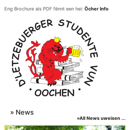
Eng Brochure als PDF fënnt een hei:
Öcher Info
News
»All News uweisen ...