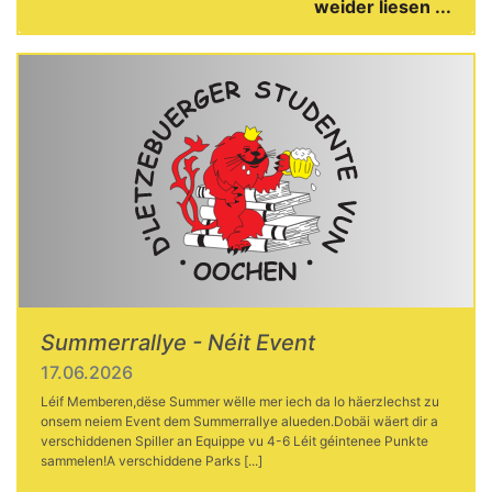
weider liesen ...
Summerrallye - Néit Event
17.06.2026
Léif Memberen,dëse Summer wëlle mer iech da lo häerzlechst zu
onsem neiem Event dem Summerrallye alueden.Dobäi wäert dir a
verschiddenen Spiller an Equippe vu 4-6 Léit géintenee Punkte
sammelen!A verschiddene Parks [...]