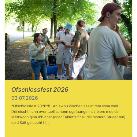
Ofschlossfest 2026
03.07.2026
*Ofschlossfest 2026*‼️ An zwou Wochen ass et rem esou wait.
Déi éischt hunn eventuell schonn ugefaange mat léiere mee de
Mëttwoch ginn d'Bicher (oder Tabletts fir all déi modern Studenten)
op d'Säit geluecht f [...]