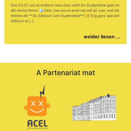
Den 03.07. ass et endlech nees esou wäit! De Studentebal geet an
déi nächst Ronn! 🪩 Dëst Joer ass et awer net wéi all Joer, well mir
feieren déi **25. Editioun vum Studentebal**! 🥳 Eng ganz speziell
Editioun al [...]
weider liesen ...
A Partenariat mat