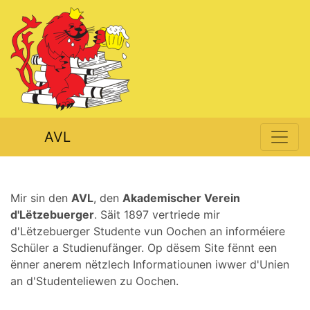
AVL
Mir sin den
AVL
, den
Akademischer Verein
d'Lëtzebuerger
. Säit 1897 vertriede mir
d'Lëtzebuerger Studente vun Oochen an informéiere
Schüler a Studienufänger. Op dësem Site fënnt een
ënner anerem nëtzlech Informatiounen iwwer d'Unien
an d'Studenteliewen zu Oochen.